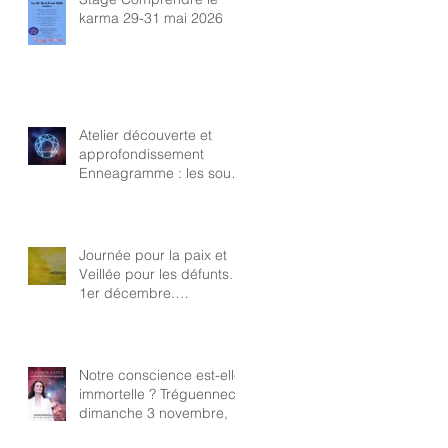
karma 29-31 mai 2026
Atelier découverte et
approfondissement
Enneagramme : les sous-
types
Journée pour la paix et
Veillée pour les défunts.
1er décembre.
Tréguennec. Samadeva
Penn ar Bed
Notre conscience est-elle
immortelle ? Tréguennec,
dimanche 3 novembre,