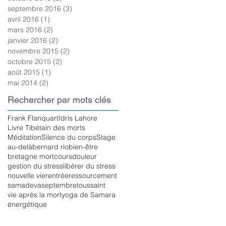
septembre 2016
(3)
3 posts
avril 2016
(1)
1 post
mars 2016
(2)
2 posts
janvier 2016
(2)
2 posts
novembre 2015
(2)
2 posts
octobre 2015
(2)
2 posts
août 2015
(1)
1 post
mai 2014
(2)
2 posts
Rechercher par mots clés
Frank Flanquart
Idris Lahore
Livre Tibétain des morts
Méditation
Silence du corps
Stage
au-delà
bernard rio
bien-être
bretagne mort
cours
douleur
gestion du stress
libérer du stress
nouvelle vie
rentrée
ressourcement
samadeva
septembre
toussaint
vie après la mort
yoga de Samara
énergétique