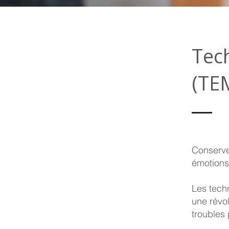
Tec
(TE
Conserver
émotions
Les tech
une révol
troubles 