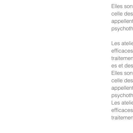
Elles son
celle de
appellen
psychoth
Les atel
efficaces
traitemen
es et des
Elles son
celle de
appellen
psychoth
Les atel
efficaces
traitemen