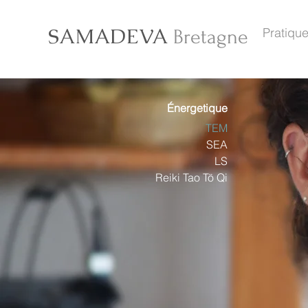
SAMADEVA
Pratique
Bretagne
É
nergetique
TEM
SEA
LS
Reiki Tao Tö Qi