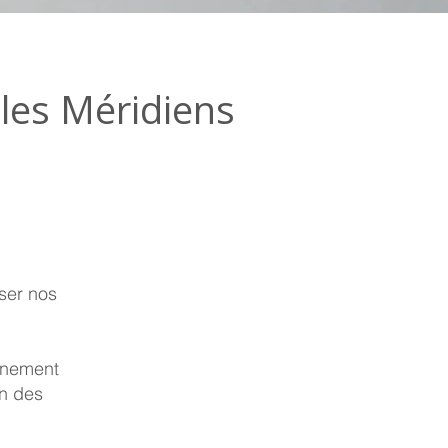
les Méridiens
iser nos
ainement
on des