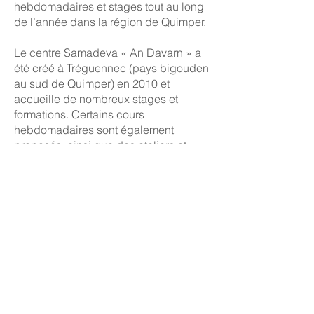
hebdomadaires et stages tout au long
de l’année dans la région de Quimper.
Le centre Samadeva « An Davarn » a
été créé à Tréguennec (pays bigouden
au sud de Quimper) en 2010 et
accueille de nombreux stages et
formations. Certains cours
hebdomadaires sont également
proposés, ainsi que des ateliers et
stages ponctuels.
En Finistère :
Quemeneven :
Initiation au Reiki Tao Tö Qi
(Samadeva)
Cycles d'initiation aux Constellations
familiales et systémiques
Martine Chapman
06 88 31 28 56