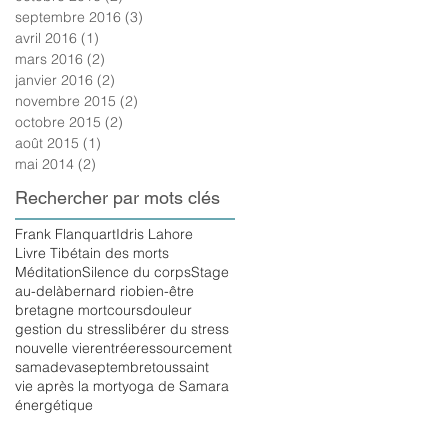
septembre 2016
(3)
3 posts
avril 2016
(1)
1 post
mars 2016
(2)
2 posts
janvier 2016
(2)
2 posts
novembre 2015
(2)
2 posts
octobre 2015
(2)
2 posts
août 2015
(1)
1 post
mai 2014
(2)
2 posts
Rechercher par mots clés
Frank Flanquart
Idris Lahore
Livre Tibétain des morts
Méditation
Silence du corps
Stage
au-delà
bernard rio
bien-être
bretagne mort
cours
douleur
gestion du stress
libérer du stress
nouvelle vie
rentrée
ressourcement
samadeva
septembre
toussaint
vie après la mort
yoga de Samara
énergétique