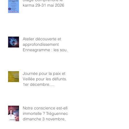
karma 29-31 mai 2026
Atelier découverte et
approfondissement
Enneagramme : les sous-
types
Journée pour la paix et
Veillée pour les défunts.
1er décembre.
Tréguennec. Samadeva
Penn ar Bed
Notre conscience est-elle
immortelle ? Tréguennec,
dimanche 3 novembre,