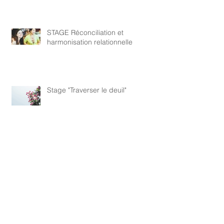
STAGE Réconciliation et
harmonisation relationnelle
Stage "Traverser le deuil"
Reprise des cours Yoga de
Samara/Lou Yong (Qi Gong)/
Lahore Nadi Yoga Tréguennec et
Ploneour
Archives
mai 2026
(1)
1 post