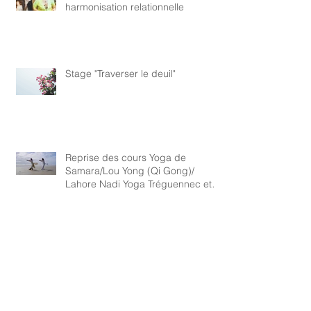
harmonisation relationnelle
Stage "Traverser le deuil"
Reprise des cours Yoga de
Samara/Lou Yong (Qi Gong)/
Lahore Nadi Yoga Tréguennec et
Ploneour
Archives
mai 2026
(1)
1 post
janvier 2025
(1)
1 post
novembre 2024
(1)
1 post
octobre 2024
(2)
2 posts