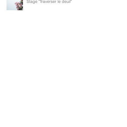
Stage "Traverser le deuil"
Reprise des cours Yoga de
Samara/Lou Yong (Qi Gong)/
Lahore Nadi Yoga Tréguennec et
Ploneour
Archives
mai 2026
(1)
1 post
janvier 2025
(1)
1 post
novembre 2024
(1)
1 post
octobre 2024
(2)
2 posts
septembre 2024
(1)
1 post
avril 2024
(1)
1 post
octobre 2023
(1)
1 post
septembre 2023
(2)
2 posts
juin 2023
(2)
2 posts